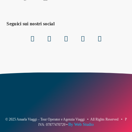
Seguici sui nostri social
© 2025 Amarla Viaggi – Tour Operator e Agenzia Viaggi
•
All Rights Reserved
•
P
By Web Studio
IVA: 07877470729
•