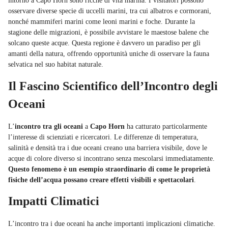
intorno a Capo Horn sono ricche di vita marina. I visitatori possono
osservare diverse specie di uccelli marini, tra cui albatros e cormorani,
nonché mammiferi marini come leoni marini e foche. Durante la
stagione delle migrazioni, è possibile avvistare le maestose balene che
solcano queste acque. Questa regione è davvero un paradiso per gli
amanti della natura, offrendo opportunità uniche di osservare la fauna
selvatica nel suo habitat naturale.
Il Fascino Scientifico dell’Incontro degli
Oceani
L’
incontro tra gli oceani
a
Capo Horn
ha catturato particolarmente
l’interesse di scienziati e ricercatori. Le differenze di temperatura,
salinità e densità tra i due oceani creano una barriera visibile, dove le
acque di colore diverso si incontrano senza mescolarsi immediatamente.
Questo fenomeno è un esempio straordinario di come le proprietà
fisiche dell’acqua possano creare effetti visibili e spettacolari
.
Impatti Climatici
L’incontro tra i due oceani ha anche importanti implicazioni climatiche.