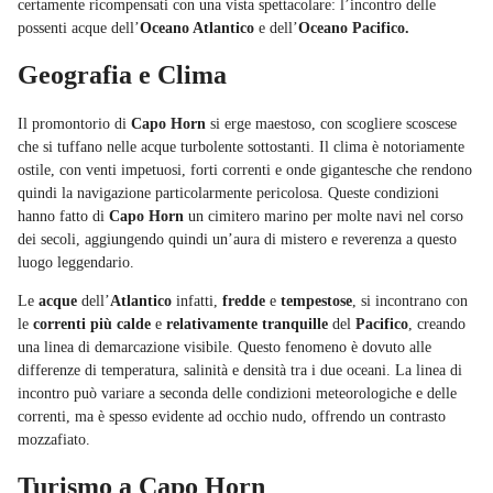
certamente ricompensati con una vista spettacolare: l’incontro delle
possenti acque dell’
Oceano Atlantico
e dell’
Oceano Pacifico.
Geografia e Clima
Il promontorio di
Capo Horn
si erge maestoso, con scogliere scoscese
che si tuffano nelle acque turbolente sottostanti. Il clima è notoriamente
ostile, con venti impetuosi, forti correnti e onde gigantesche che rendono
quindi la navigazione particolarmente pericolosa. Queste condizioni
hanno fatto di
Capo Horn
un cimitero marino per molte navi nel corso
dei secoli, aggiungendo quindi un’aura di mistero e reverenza a questo
luogo leggendario.
Le
acque
dell’
Atlantico
infatti,
fredde
e
tempestose
, si incontrano con
le
correnti più calde
e
relativamente tranquille
del
Pacifico
, creando
una linea di demarcazione visibile. Questo fenomeno è dovuto alle
differenze di temperatura, salinità e densità tra i due oceani. La linea di
incontro può variare a seconda delle condizioni meteorologiche e delle
correnti, ma è spesso evidente ad occhio nudo, offrendo un contrasto
mozzafiato.
Turismo a Capo Horn