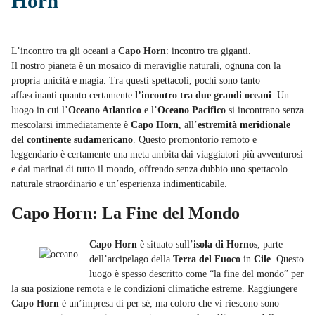
Horn
L’incontro tra gli oceani a
Capo Horn
: incontro tra giganti.
Il nostro pianeta è un mosaico di meraviglie naturali, ognuna con la
propria unicità e magia. Tra questi spettacoli, pochi sono tanto
affascinanti quanto certamente
l’incontro tra due grandi oceani
. Un
luogo in cui l’
Oceano Atlantico
e l’
Oceano Pacifico
si incontrano senza
mescolarsi immediatamente è
Capo Horn
, all’
estremità meridionale
del continente sudamericano
. Questo promontorio remoto e
leggendario è certamente una meta ambita dai viaggiatori più avventurosi
e dai marinai di tutto il mondo, offrendo senza dubbio uno spettacolo
naturale straordinario e un’esperienza indimenticabile.
Capo Horn: La Fine del Mondo
Capo Horn
è situato sull’
isola di Hornos
, parte
dell’arcipelago della
Terra del Fuoco
in
Cile
. Questo
luogo è spesso descritto come “la fine del mondo” per
la sua posizione remota e le condizioni climatiche estreme. Raggiungere
Capo Horn
è un’impresa di per sé, ma coloro che vi riescono sono