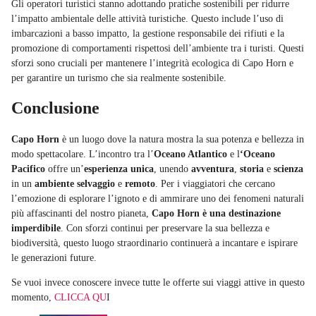
Gli operatori turistici stanno adottando pratiche sostenibili per ridurre
l’impatto ambientale delle attività turistiche. Questo include l’uso di
imbarcazioni a basso impatto, la gestione responsabile dei rifiuti e la
promozione di comportamenti rispettosi dell’ambiente tra i turisti. Questi
sforzi sono cruciali per mantenere l’integrità ecologica di Capo Horn e
per garantire un turismo che sia realmente sostenibile.
Conclusione
Capo Horn
è un luogo dove la natura mostra la sua potenza e bellezza in
modo spettacolare. L’incontro tra l’
Oceano Atlantico
e l
‘Oceano
Pacifico
offre un’
esperienza unica
, unendo
avventura
,
storia
e
scienza
in un
ambiente selvaggio
e
remoto
. Per i viaggiatori che cercano
l’emozione di esplorare l’ignoto e di ammirare uno dei fenomeni naturali
più affascinanti del nostro pianeta,
Capo Horn è una destinazione
imperdibile
. Con sforzi continui per preservare la sua bellezza e
biodiversità, questo luogo straordinario continuerà a incantare e ispirare
le generazioni future.
Se vuoi invece conoscere invece tutte le offerte sui viaggi attive in questo
momento,
CLICCA QU
I