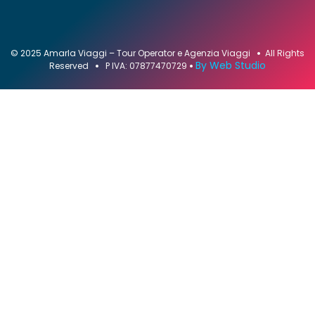
© 2025 Amarla Viaggi – Tour Operator e Agenzia Viaggi
•
All Rights
By Web Studio
Reserved
•
P IVA: 07877470729
•