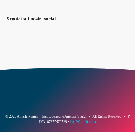
Seguici sui nostri social
© 2025 Amarla Viaggi – Tour Operator e Agenzia Viaggi
•
All Rights Reserved
•
P
By Web Studio
IVA: 07877470729
•