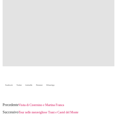
Facebook
Twitter
LinkedIn
Pinterest
WhatsApp
Precedente
Visita di Cisternino e Martina Franca
Successivo
Tour nelle meravigliose Trani e Castel del Monte