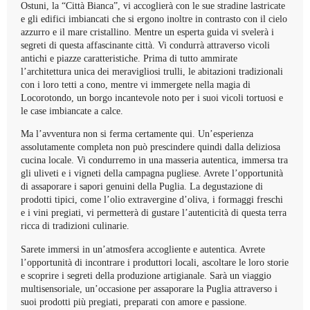
Ostuni, la “Città Bianca”, vi accoglierà con le sue stradine lastricate
e gli edifici imbiancati che si ergono inoltre in contrasto con il cielo
azzurro e il mare cristallino. Mentre un esperta guida vi svelerà i
segreti di questa affascinante città. Vi condurrà attraverso vicoli
antichi e piazze caratteristiche. Prima di tutto ammirate
l’architettura unica dei meravigliosi trulli, le abitazioni tradizionali
con i loro tetti a cono, mentre vi immergete nella magia di
Locorotondo, un borgo incantevole noto per i suoi vicoli tortuosi e
le case imbiancate a calce.
Ma l’avventura non si ferma certamente qui. Un’esperienza
assolutamente completa non può prescindere quindi dalla deliziosa
cucina locale. Vi condurremo in una masseria autentica, immersa tra
gli uliveti e i vigneti della campagna pugliese. Avrete l’opportunità
di assaporare i sapori genuini della Puglia. La degustazione di
prodotti tipici, come l’olio extravergine d’oliva, i formaggi freschi
e i vini pregiati, vi permetterà di gustare l’autenticità di questa terra
ricca di tradizioni culinarie.
Sarete immersi in un’atmosfera accogliente e autentica. Avrete
l’opportunità di incontrare i produttori locali, ascoltare le loro storie
e scoprire i segreti della produzione artigianale. Sarà un viaggio
multisensoriale, un’occasione per assaporare la Puglia attraverso i
suoi prodotti più pregiati, preparati con amore e passione.