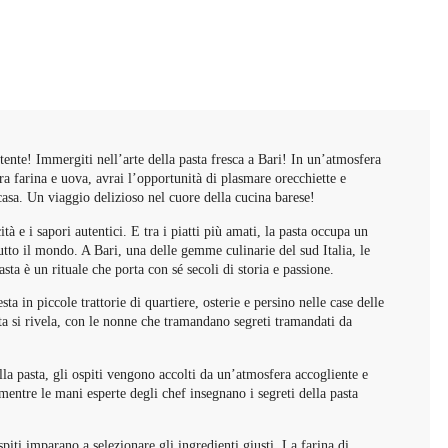
tente! Immergiti nell’arte della pasta fresca a Bari! In un’atmosfera
Tra farina e uova, avrai l’opportunità di plasmare orecchiette e
 casa. Un viaggio delizioso nel cuore della cucina barese!
à e i sapori autentici. E tra i piatti più amati, la pasta occupa un
tutto il mondo. A Bari, una delle gemme culinarie del sud Italia, le
asta è un rituale che porta con sé secoli di storia e passione.
ta in piccole trattorie di quartiere, osterie e persino nelle case delle
ta si rivela, con le nonne che tramandano segreti tramandati da
lla pasta, gli ospiti vengono accolti da un’atmosfera accogliente e
 mentre le mani esperte degli chef insegnano i segreti della pasta
piti imparano a selezionare gli ingredienti giusti. La farina di