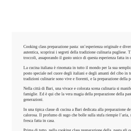
Cooking class preparazione pasta: un’esperienza originale e diver
autentica, scoprirai i segreti della tradizione culinaria pugliese. 
troccoli, assaporando il gusto unico di questa esperienza fatta in
La cucina italiana è rinomata in tutto il mondo per la sua semplicit
posto speciale nel cuore degli italiani e degli amanti del cibo in 
tradizioni culinarie sono vive e fiorenti, e la preparazione della p
Nella città di Bari, una vivace e colorata scena culinaria si manifes
famiglie. Ed è qui che la vera magia della preparazione della pas
generazioni.
In una tipica classe di cucina a Bari dedicata alla preparazione de
calorosa. Il profumo di sugo che bolle sulla stufa riempie l’aria,
fresca fatta in casa.
Prima di tutto, nella cooking class preparazione della pasta gli os