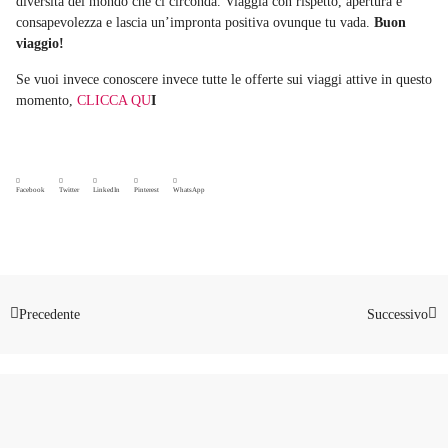
diversità del mondo che ci circonda. Viaggia con rispetto, apertura e
consapevolezza e lascia un’impronta positiva ovunque tu vada.
Buon
viaggio!
Se vuoi invece conoscere invece tutte le offerte sui viaggi attive in questo
momento,
CLICCA QU
I
Facebook
Twitter
LinkedIn
Pinterest
WhatsApp
Precedente
Successivo