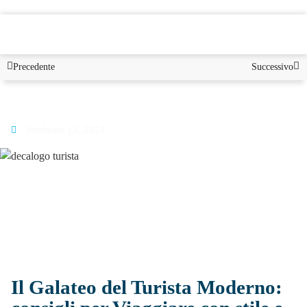
PUGLIA
Precedente
Successivo
Blog
Febbraio 12, 2024
Il Galateo del Turista Moderno: