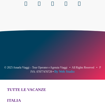
© 2025 Amarla Viaggi – Tour Operator e Agenzia Viaggi
•
All Rights Reserved
•
P
By Web Studio
IVA: 07877470729
•
TUTTE LE VACANZE
ITALIA