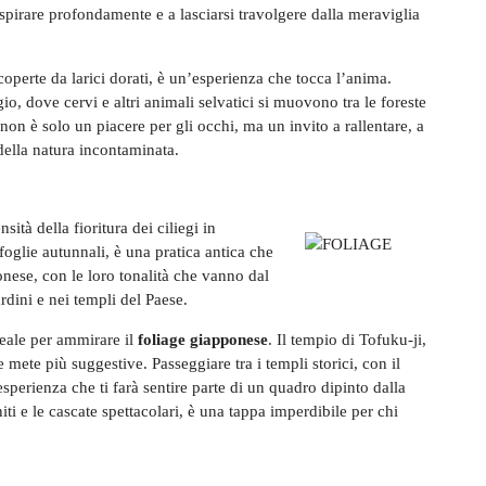
espirare profondamente e a lasciarsi travolgere dalla meraviglia
e coperte da larici dorati, è un’esperienza che tocca l’anima.
io, dove cervi e altri animali selvatici si muovono tra le foreste
 non è solo un piacere per gli occhi, ma un invito a rallentare, a
della natura incontaminata.
ità della fioritura dei ciliegi in
 foglie autunnali, è una pratica antica che
nese, con le loro tonalità che vanno dal
rdini e nei templi del Paese.
deale per ammirare il
foliage giapponese
. Il tempio di Tofuku-ji,
 mete più suggestive. Passeggiare tra i templi storici, con il
’esperienza che ti farà sentire parte di un quadro dipinto dalla
ti e le cascate spettacolari, è una tappa imperdibile per chi