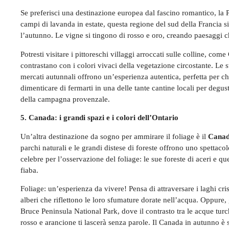
Se preferisci una destinazione europea dal fascino romantico, la 
campi di lavanda in estate, questa regione del sud della Francia s
l’autunno. Le vigne si tingono di rosso e oro, creando paesaggi
Potresti visitare i pittoreschi villaggi arroccati sulle colline, com
contrastano con i colori vivaci della vegetazione circostante. Le 
mercati autunnali offrono un’esperienza autentica, perfetta per chi
dimenticare di fermarti in una delle tante cantine locali per degus
della campagna provenzale.
5. Canada: i grandi spazi e i colori dell’Ontario
Un’altra destinazione da sogno per ammirare il foliage è il
Cana
parchi naturali e le grandi distese di foreste offrono uno spettac
celebre per l’osservazione del foliage: le sue foreste di aceri e q
fiaba.
Foliage: un’esperienza da vivere! Pensa di attraversare i laghi crist
alberi che riflettono le loro sfumature dorate nell’acqua. Oppure, 
Bruce Peninsula National Park, dove il contrasto tra le acque turc
rosso e arancione ti lascerà senza parole. Il Canada in autunno è s