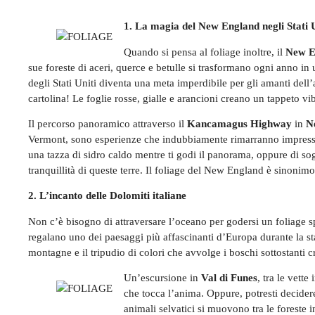
1. La magia del New England negli Stati U
Quando si pensa al foliage inoltre, il
New E
sue foreste di aceri, querce e betulle si trasformano ogni anno in 
degli Stati Uniti diventa una meta imperdibile per gli amanti d
cartolina! Le foglie rosse, gialle e arancioni creano un tappeto vib
Il percorso panoramico attraverso il
Kancamagus Highway
in
N
Vermont, sono esperienze che indubbiamente rimarranno impresse
una tazza di sidro caldo mentre ti godi il panorama, oppure di sog
tranquillità di queste terre. Il foliage del New England è sinonimo
2. L’incanto delle Dolomiti italiane
Non c’è bisogno di attraversare l’oceano per godersi un foliage s
regalano uno dei paesaggi più affascinanti d’Europa durante la stag
montagne e il tripudio di colori che avvolge i boschi sottostanti c
Un’escursione in
Val di Funes
, tra le vette
che tocca l’anima. Oppure, potresti decidere
animali selvatici si muovono tra le foreste i