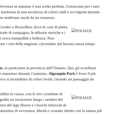
Provenza in autunno è una scelta perfetta. Conosciuta per i suoi
i trasforma in una tavolozza di colori caldi e avvolgenti durante
 che sembrano usciti da un romanzo.
e Gordes o Roussillon, dove le case di pietra
strade di campagna, le abbazie storiche e i
 cerca tranquillità e bellezza. Non
tare i vini della stagione, circondato dal fascino senza tempo
da
, in particolare la provincia dell’Ontario. Qui, gli sconfinati
olo maestoso durante l’autunno.
Algonquin Park
è forse il più
uerce si incendiano di colori vividi, creando un paesaggio da
allini in canoa, con le rive costellate di
goditi un’escursione lungo i sentieri del
hesi del lago Huron e i boschi infuocati di
inonimo di avventura, libertà e contatto diretto con la natura più