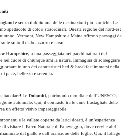
niti
ngland
è senza dubbio una delle destinazioni più iconiche. Le
uno spettacolo di colori straordinari. Questa regione del nord-est
ell’autunno. Vermont, New Hampshire e Maine offrono paesaggi da
rante sotto il cielo azzurro e terso.
ew Hampshire
, o una passeggiata nei parchi naturali del
 nel cuore di chiunque ami la natura. Immagina di sorseggiare
giornare in uno dei caratteristici bed & breakfast immersi nella
 di pace, bellezza e serenità.
pettacolare! Le
Dolomiti
, patrimonio mondiale dell’UNESCO,
ione autunnale. Qui, il contrasto tra le cime frastagliate delle
rea un effetto visivo impareggiabile.
 imponenti e le vallate coperte da larici dorati, è un’esperienza
 di visitare il Parco Naturale di Paneveggio, dove cervi e altri
nfiammate dal giallo e dall’arancione delle foglie. Qui, il foliage