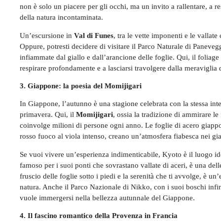
non è solo un piacere per gli occhi, ma un invito a rallentare, a r
della natura incontaminata.
Un’escursione in
Val di Funes
, tra le vette imponenti e le vallat
Oppure, potresti decidere di visitare il Parco Naturale di Panevegg
infiammate dal giallo e dall’arancione delle foglie. Qui, il foliage
respirare profondamente e a lasciarsi travolgere dalla meraviglia 
3. Giappone: la poesia del Momijigari
In Giappone, l’autunno è una stagione celebrata con la stessa intens
primavera. Qui, il
Momijigari
, ossia la tradizione di ammirare le
coinvolge milioni di persone ogni anno. Le foglie di acero giappo
rosso fuoco al viola intenso, creano un’atmosfera fiabesca nei gia
Se vuoi vivere un’esperienza indimenticabile, Kyoto è il luogo i
famoso per i suoi ponti che sovrastano vallate di aceri, è una delle
fruscio delle foglie sotto i piedi e la serenità che ti avvolge, è un
natura. Anche il Parco Nazionale di Nikko, con i suoi boschi infini
vuole immergersi nella bellezza autunnale del Giappone.
4. Il fascino romantico della Provenza in Francia