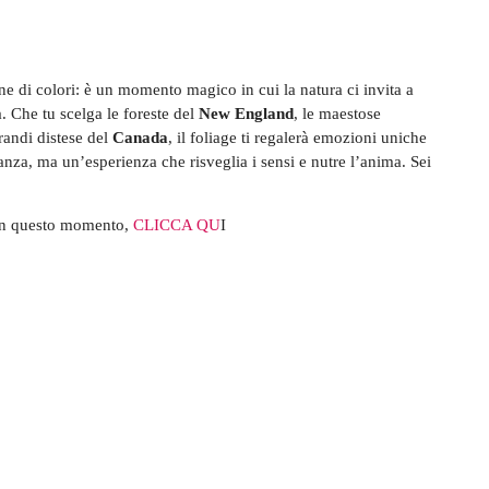
ne di colori: è un momento magico in cui la natura ci invita a
a. Che tu scelga le foreste del
New England
, le maestose
randi distese del
Canada
, il foliage ti regalerà emozioni uniche
nza, ma un’esperienza che risveglia i sensi e nutre l’anima. Sei
e in questo momento,
CLICCA QU
I