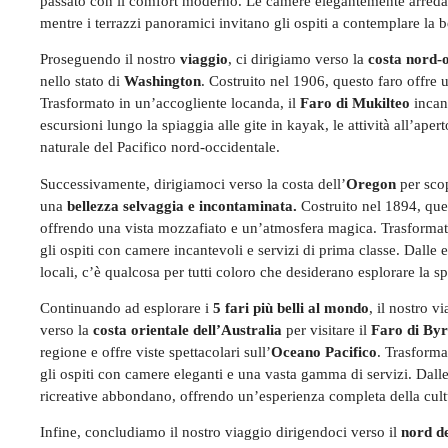
passato con il comfort moderno. Le camere elegantemente arreda
mentre i terrazzi panoramici invitano gli ospiti a contemplare la 
Proseguendo il nostro
viaggio
, ci dirigiamo verso la
costa nord-o
nello stato di
Washington
. Costruito nel 1906, questo faro offre u
Trasformato in un’accogliente locanda, il
Faro di Mukilteo
incant
escursioni lungo la spiaggia alle gite in kayak, le attività all’ap
naturale del Pacifico nord-occidentale.
Successivamente, dirigiamoci verso la costa dell’
Oregon
per scop
una
bellezza selvaggia e incontaminata.
Costruito nel 1894, ques
offrendo una vista mozzafiato e un’atmosfera magica. Trasformat
gli ospiti con camere incantevoli e servizi di prima classe. Dalle e
locali, c’è qualcosa per tutti coloro che desiderano esplorare la 
Continuando ad esplorare i
5 fari più belli al mondo
, il nostro v
verso la
costa orientale dell’Australia
per visitare il
Faro di By
regione e offre viste spettacolari sull’
Oceano Pacifico
. Trasform
gli ospiti con camere eleganti e una vasta gamma di servizi. Dalle le
ricreative abbondano, offrendo un’esperienza completa della cultu
Infine, concludiamo il nostro viaggio dirigendoci verso il
nord d