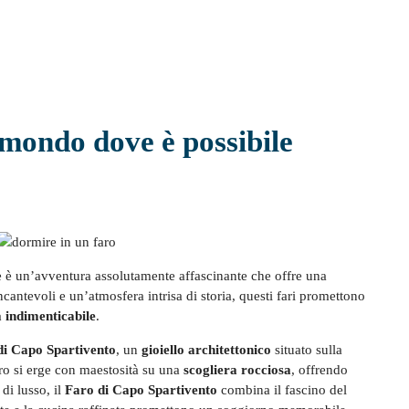
l mondo dove è possibile
e è un’avventura assolutamente affascinante che offre una
antevoli e un’atmosfera intrisa di storia, questi fari promettono
 indimenticabile
.
di Capo Spartivento
, un
gioiello architettonico
situato sulla
aro si erge con maestosità su una
scogliera rocciosa
, offrendo
di lusso, il
Faro di Capo Spartivento
combina il fascino del