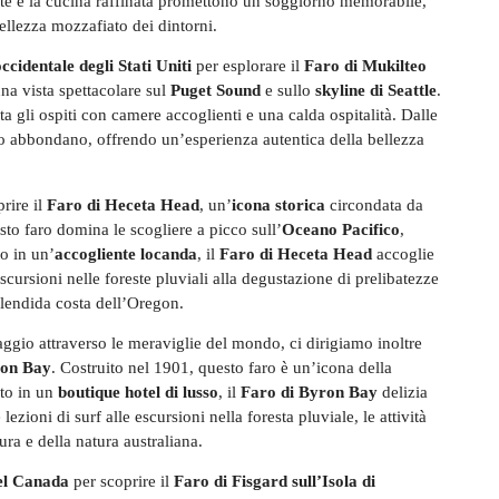
te e la cucina raffinata promettono un soggiorno memorabile,
bellezza mozzafiato dei dintorni.
ccidentale degli Stati Uniti
per esplorare il
Faro di Mukilteo
na vista spettacolare sul
Puget Sound
e sullo
skyline di Seattle
.
a gli ospiti con camere accoglienti e una calda ospitalità. Dalle
erto abbondano, offrendo un’esperienza autentica della bellezza
rire il
Faro di Heceta Head
, un’
icona storica
circondata da
to faro domina le scogliere a picco sull’
Oceano Pacifico
,
o in un’
accogliente locanda
, il
Faro di Heceta Head
accoglie
scursioni nelle foreste pluviali alla degustazione di prelibatezze
splendida costa dell’Oregon.
iaggio attraverso le meraviglie del mondo, ci dirigiamo inoltre
ron Bay
. Costruito nel 1901, questo faro è un’icona della
ato in un
boutique hotel di lusso
, il
Faro di Byron Bay
delizia
zioni di surf alle escursioni nella foresta pluviale, le attività
ra e della natura australiana.
el Canada
per scoprire il
Faro di Fisgard sull’Isola di