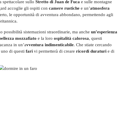
ta spettacolare sullo
Stretto di Juan de Fuca
e sulle montagne
sgard accoglie gli ospiti con
camere rustiche
e un’
atmosfera
aperto, le opportunità di avventura abbondano, permettendo agli
ritannica.
o possibilità sistemazioni straordinarie,
ma anche
un’esperienza
bellezza mozzafiato
e la loro
ospitalità calorosa
, questi
acanza in un’a
vventura indimenticabile
. Che stiate cercando
 uno di questi
fari
vi permetterà di creare
ricordi duraturi
e di